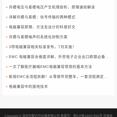
共模电压与差模电压产生机理剖析，原理通俗解读
详解共模与差模：信号传输的两种模式
电磁兼容原理、方法及设计的科普好文
共模与差模噪声的系统化抑制方案
3项电磁兼容相关标准发布，7月实施！
EMC 电磁兼容全维度详解，外贸电子企业出口欧盟必备合规指南
一文了解医疗器械EMC电磁兼容常用的基本方法
新规EMC全流程拆解！从零部件到整车，一套流程搞定合规（下篇）
电磁兼容中的接地技术
Copyright © 深圳市霍达尔仪器有限公司
备案号：
粤ICP备18007893号
百度统