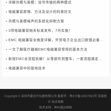
详解共模与差模：信号传输的两种模式
电磁兼容原理、方法及设计的科普好文
共模与差模噪声的系统化抑制方案
3项电磁兼容相关标准发布，7月实施！
EMC 电磁兼容全维度详解，外贸电子企业出口欧盟必备合规指南
一文了解医疗器械EMC电磁兼容常用的基本方法
新规EMC全流程拆解！从零部件到整车，一套流程搞定合规（下篇）
电磁兼容中的接地技术
Copyright © 深圳市霍达尔仪器有限公司
备案号：
粤ICP备18007893号
百度统
计
站点地图
技术支持：
神州通达网络