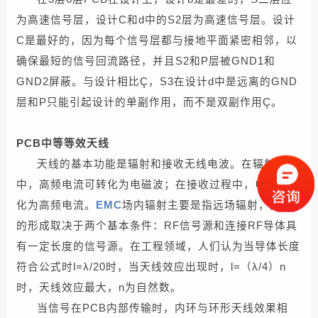
为高速信号层，设计C和d中的S2层为高速信号层。设计
C是最好的，因为每个信号层都与接地平面紧密相邻，以
确保最短的信号回流路径，并且S2和P层被GND1和
GND2屏蔽。与设计相比Ç，S3在设计d中是远离的GND
层和P只能引起设计的单副作用，而不是双副作用Ç。
PCB中等等效天线
天线的基本功能是辐射和接收无线电波。在辐射过程
中，高频电流可转化为电磁波；在接收过程中，电磁波转
化为高频电流。
EMC
场内辐射主要是指远场辐射，天线
的形成取决于两个基本条件：RF信号源和连接RF导体具
有一定长度的信号源。在工程领域，人们认为当导体长度
符合公式时l=λ/20时，当天线效应出现时，l=（λ/4）n
时，天线效应最大，n为自然数。
当信号在PCB内部传输时，内环与环形天线效果相