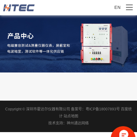
EN
Copyright © 深圳市霍达尔仪器有限公司
备案号：
粤ICP备18007893号
百度统
计
站点地图
技术支持：
神州通达网络