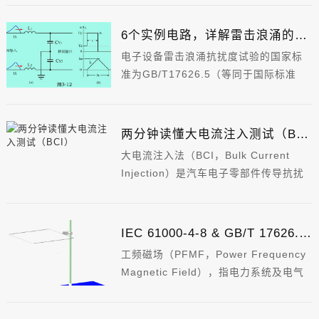
6个实例电路，详解雷击浪涌的防护
电子设备雷击浪涌抗扰度试验的国家标
准为GB/T17626.5（等同于国际标准
IEC61000-4-5 ）。
标准主要是模拟间接雷击产生的各种情
况：
两分钟读懂大电流注入测试（BCI）
大电流注入法（BCI，Bulk Current
Injection）是汽车电子零部件传导抗扰
度测试方案。核心原理为复现实车高频
电磁场干扰，借助电流注入探头将干扰
电流耦合至受试设备线束，验证电子器
IEC 61000-4-8 & GB/T 17626.8 工频磁场系数
件在复杂电磁环境下的运行可靠性。
工频磁场（PFMF，Power Frequency
Magnetic Field），指电力系统及电气
设备中普遍存在的50Hz/60Hz磁场。工
频磁场是电磁兼容（EMC）测试关键考