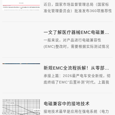
有着不同的表现和作用，下面就来详细
近日，国家市场监督管理总局（国家标
了解一下。
准化管理委员会）批准发布360项推荐性
国家标准和9项推荐性国家标准修改单的
公告，其中包括3项电磁兼容的国家标
准。这3项标准将于2026年7月1日开始
一文了解医疗器械EMC电磁兼容常用的基本方法
实施。�
一般来说，对产品进行电磁兼容性
�
(EMC)整改时，需要根据实际测试情况
分步诊断。首先，分析干扰源的位置以
及它们之间的相互干扰途径和方式。
新规EMC全流程拆解！从零部件到整车，一套流程搞定合规（下篇）
承接上篇：2026最严电车安全新规，彻
底终结了EMC“后置补测”时代。上篇我
们理清了新规的核心变革逻辑、考核重
点与行业风险，本篇聚焦落地实操，详
细拆解零部件→电池包→整车三级全新
电磁兼容中的接地技术
EMC测试流程，标注新规专属新增项
接地技术最早是应用在强电系统（电力
目、高频失效点与合规优化方案，直接