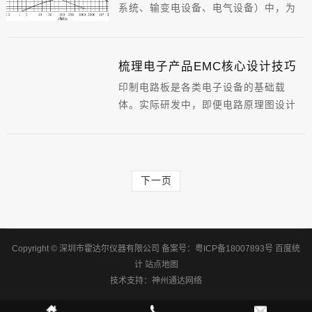
系统、输变电设备、电气设备）中，为
可用于项目落地。
了设备和人身的安全，将接地线直接接
在大地上。由于大地的电容非常大，一
般情况下可以将大地的电位视为零电
梳理电子产品EMC核心设计技巧
位。后来，接地技术延伸应用到弱电系
印制电路板是各类电子设备的基础载
统中。对于电力电子设备将接地线直接
体。实际研发中，即便电路原理图设计
接在大地上或者接在一个作为参考电位
合理，PCB 布局布线不当依然会严重影
的导体上，当电流通过该参考电位时，
响整机可靠性。例如 PCB 两条走线距离
不应产生电压降。
过近，会引发信号传输延时、终端反射
噪声等 EMI 问题。因此 PCB 设计阶段
下一页
必须落实电磁兼容设计思路。
Copyright © 深圳市霍达尔仪器有限公司
备案号：
粤ICP备18007893号
百度统
计
站点地图
技术支持：
神州通达网络