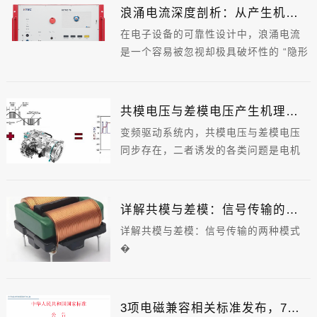
核项，极易干扰电子设备正常运行。设
浪涌电流深度剖析：从产生机理到分级抑制方案
备工频磁场抗扰度测试依据标准为IEC
在电子设备的可靠性设计中，浪涌电流
61000-4-8、GB/T 17626.8。�
是一个容易被忽视却极具破坏性的 “隐形
�
杀手”。它是设备上电、负载切换或遭受
外部干扰时瞬间产生的峰值大电流，持
续时间仅微秒至毫秒级，峰值却能达到
共模电压与差模电压产生机理剖析，原理通俗解读
额定电流的 5~100 倍，轻则导致设备重
变频驱动系统内，共模电压与差模电压
启、性能衰减，重则直接烧毁器件、引
同步存在，二者诱发的各类问题是电机
发安全事故。
故障的重要诱因。�
�
差模电压会造成电机温升上升、铁损耗
详解共模与差模：信号传输的两种模式
增大，冲击绕组绝缘，加剧电压与电流
详解共模与差模：信号传输的两种模式
不平衡现象。共模电压则易造成轴承电
�
腐蚀、轴电压损坏密封件，产生电磁干
在电器设备的电源线、电话通信线等线
扰（EMI），加速绝缘老化，带来机壳带
路中，信号传输存在两种不同的形态，
电等安全风险，同时干扰检测与信号反
即共模和差模。它们在信号传输过程中
3项电磁兼容相关标准发布，7月实施！
馈系统。