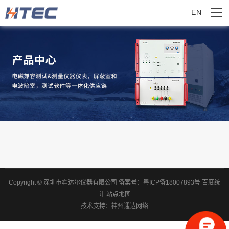
EN
Copyright © 深圳市霍达尔仪器有限公司
备案号：
粤ICP备18007893号
百度统
计
站点地图
技术支持：
神州通达网络