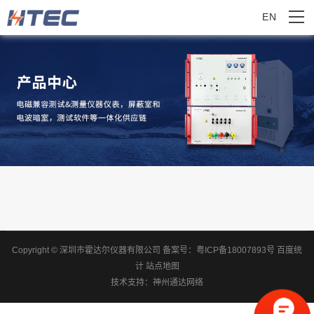
EN
Copyright © 深圳市霍达尔仪器有限公司
备案号：
粤ICP备18007893号
百度统
计
站点地图
技术支持：
神州通达网络