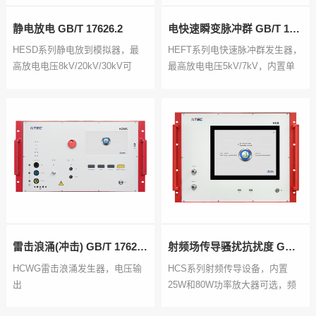
静电放电 GB/T 17626.2
电快速瞬变脉冲群 GB/T 17626.4
HESD系列静电放到模拟器，最
HEFT系列电快速脉冲群发生器，
高放电电压8kV/20kV/30kV可
最高放电电压5kV/7kV，内置单
选，模块化R/C放电网络，外置
相16A耦合去耦网络，外扩三相
AC控制器。
网络400A
雷击浪涌(冲击) GB/T 17626.5
射频场传导骚扰抗扰度 GB/T 17626.6
HCWG雷击浪涌发生器，电压输
HCS系列射频传导设备，内置
出
25W和80W功率放大器可选，频
1kV/5kV/7kV/10kV/15kV/20kV
率范围150kHz-230MHz