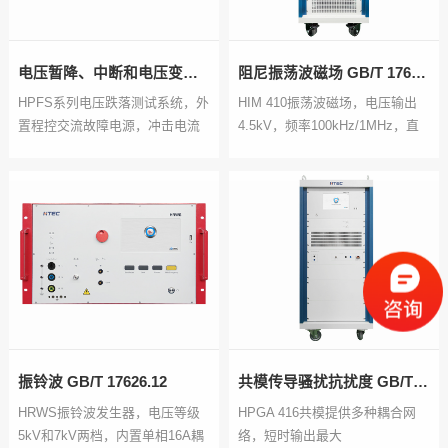
电压暂降、中断和电压变化 GB/T 17626.11 GB/T 17626.34 GB/T 17626.29
阻尼振荡波磁场 GB/T 17626.10
HPFS系列电压跌落测试系统，外
HIM 410振荡波磁场，电压输出
置程控交流故障电源，冲击电流
4.5kV，频率100kHz/1MHz，直
＞1000A，额定电流最高可达
接输出
200A
振铃波 GB/T 17626.12
共模传导骚扰抗扰度 GB/T 17626.16
HRWS振铃波发生器，电压等级
HPGA 416共模提供多种耦合网
5kV和7kV两档，内置单相16A耦
络，短时输出最大