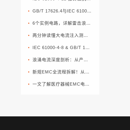
GB/T 17626.4与IEC 61000-4-4：电快速瞬变脉冲群抗扰度试验解读
6个实例电路，详解雷击浪涌的防护
两分钟读懂大电流注入测试（BCI）
IEC 61000-4-8 & GB/T 17626.8 工频磁场系数
浪涌电流深度剖析：从产生机理到分级抑制方案
新规EMC全流程拆解！从零部件到整车，一套流程搞定合规（下篇）
一文了解医疗器械EMC电磁兼容常用的基本方法