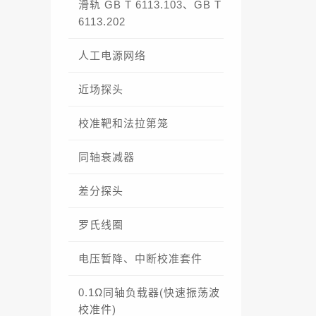
滑轨 GB T 6113.103、GB T
6113.202
人工电源网络
近场探头
校准靶和法拉第笼
同轴衰减器
差分探头
罗氏线圈
电压暂降、中断校准套件
0.1Ω同轴负载器(快速振荡波
校准件)