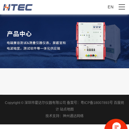
EN
Copyright © 深圳市霍达尔仪器有限公司
备案号：
粤ICP备18007893号
百度统
计
站点地图
技术支持：
神州通达网络