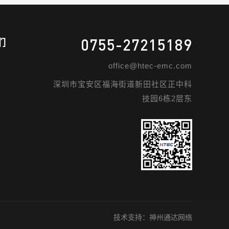
0755-27215189
们
office@htec-emc.com
深圳市宝安区福海街道新田社区正中科
技园6栋2层东
技术支持：
神州通达网络