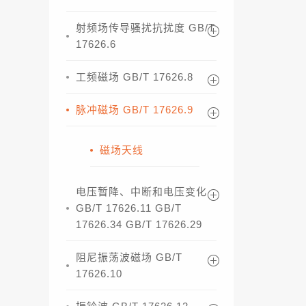
射频场传导骚扰抗扰度 GB/T
17626.6
工频磁场 GB/T 17626.8
脉冲磁场 GB/T 17626.9
磁场天线
电压暂降、中断和电压变化
GB/T 17626.11 GB/T
17626.34 GB/T 17626.29
阻尼振荡波磁场 GB/T
17626.10