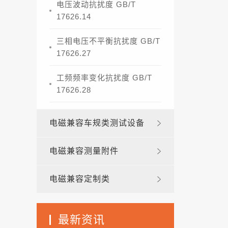
电压波动抗扰度 GB/T
17626.14
三相电压不平衡抗扰度 GB/T
17626.27
工频频率变化抗扰度 GB/T
17626.28
电磁兼容车规类测试设备
电磁兼容测量附件
电磁兼容定制类
最新资讯