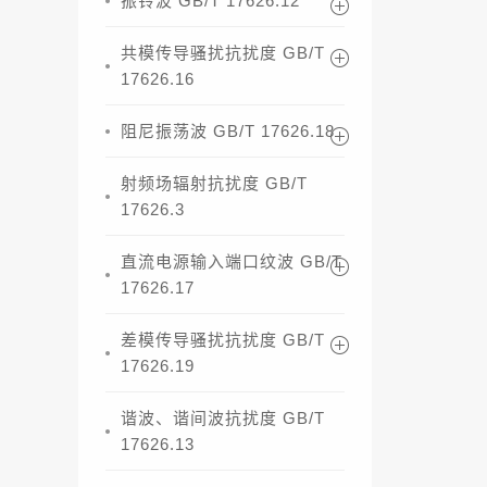
振铃波 GB/T 17626.12
共模传导骚扰抗扰度 GB/T
17626.16
阻尼振荡波 GB/T 17626.18
射频场辐射抗扰度 GB/T
17626.3
直流电源输入端口纹波 GB/T
17626.17
差模传导骚扰抗扰度 GB/T
17626.19
谐波、谐间波抗扰度 GB/T
17626.13