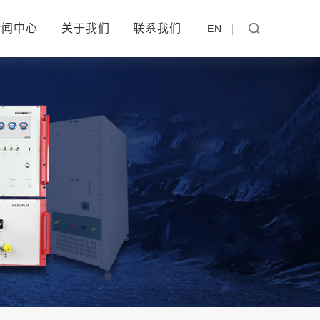
新闻中心
关于我们
联系我们
EN