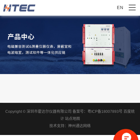
EN
Copyright © 深圳市霍达尔仪器有限公司
备案号：
粤ICP备18007893号
百度统
计
站点地图
技术支持：
神州通达网络