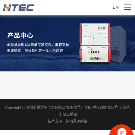
EN
Copyright © 深圳市霍达尔仪器有限公司
备案号：
粤ICP备18007893号
百度统
计
站点地图
技术支持：
神州通达网络