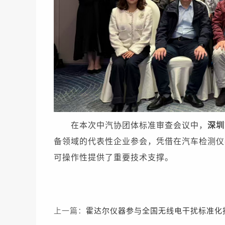
在本次中汽协团体标准审查会议中，
深圳
备领域的代表性企业参会，凭借在汽车检测仪
可操作性提供了重要技术支撑。
上一篇：
霍达尔仪器参与全国无线电干扰标准化