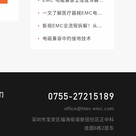
EMC 电磁兼容全维度详解，外贸电子企业出口欧盟必备合规指南
一文了解医疗器械EMC电磁兼容常用的基本方法
新规EMC全流程拆解！从零部件到整车，一套流程搞定合规（下篇）
电磁兼容中的接地技术
0755-27215189
们
office@htec-emc.com
深圳市宝安区福海街道新田社区正中科
技园6栋2层东