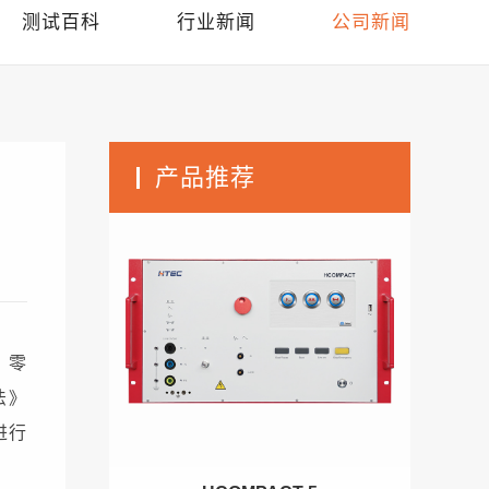
测试百科
行业新闻
公司新闻
产品推荐
、零
法》
进行