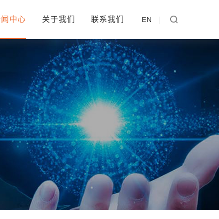
新闻中心
关于我们
联系我们
EN