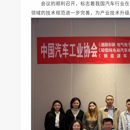
会议的顺利召开，标志着我国汽车行业在
领域的技术规范进一步完善，为产业技术升级