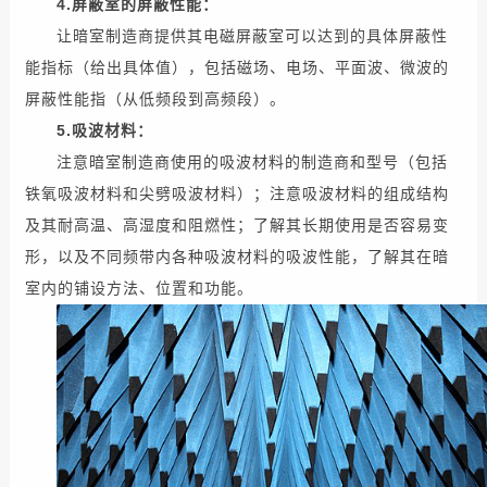
4.
屏蔽室
的
屏蔽
性能：
让
暗室
制造商
提供
其
电磁屏蔽室
可以
达到
的
具体
屏蔽
性
能指标
（
给出
具体
值），
包括
磁场
、
电场
、
平面波
、
微波
的
屏蔽
性能指
（从
低频
段到高
频段
）。
5.
吸波材料：
注意
暗室
制造商
使用
的
吸波材料
的
制造商
和
型号
（
包括
铁氧
吸波材料
和
尖劈
吸波材料
）；
注意
吸波材料
的
组成
结构
及其
耐高温
、高
湿度
和
阻燃性
；
了解
其
长期
使用
是否
容易
变
形
，
以及
不同
频带
内
各种
吸波材料
的
吸波
性能
，
了解
其在暗
室内
的
铺设
方法
、
位置
和
功能
。