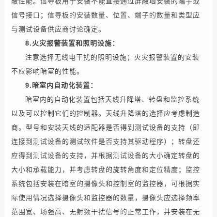
蔽
性能
。
信
导板
用于
安装
不能
直接
通过
屏蔽
墙
安装
的
端子
或
信号
接口
；信
导板
的
安装
数量
、
位置
、
端子
的
数量
和
类型
应
与
测试设备
供应商
讨论确
定
。
8.
火灾报警
装置
和
照明
设施：
注意
选择
无线电
干扰
的
照明
设施
；
火灾报警
装置
的
安装
不应
影响
暗室
的
性能
。
9.暗
室内
自动化
装置：
暗
室内
的
自动化
装置
包括
天线
升降
塔、
转盘
和监控系统
以及
可以
控制
它们
的
控制器
。
天线
升降
塔的
选择
应
考虑
制造
商
。
型号
和
安装
天线
的
适配器
是否
得到
测试设备
的
支持
（即
连接
到
测试设备
的
测试软件
是否
支持
其
驱动程序
）；
转盘
还
应
得到
测试设备
的
支持
，并
根据
测试设备
的
大小
确定
转盘
的
大小
和
承载能力
，并
考虑
转盘
的
旋转
角度
和
定位精度
；监控
系统
包括
安装
在
暗室
的
摄像头
和
控制室
的
监控器
，可
根据
实
际
使用
情况
选择
摄像头
和
监控器
的
数量
，
摄像头
应
选择
频率
范围
宽、
场强
高、无
射频
干扰信号
的
正常
工作
，并
安装
在无