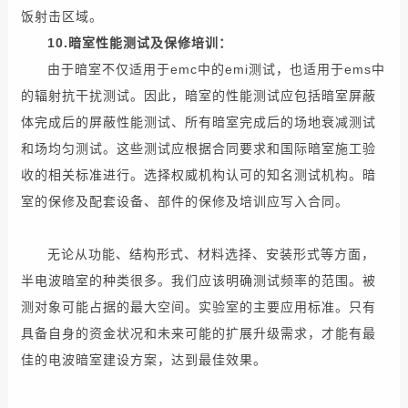
饭
射击
区域
。
10.
暗室
性能测试
及
保修
培训：
由于
暗室
不仅
适用于
emc
中的
emi
测试
，也
适用于
ems
中
的
辐射
抗干扰
测试
。
因此
，
暗室
的
性能测试
应
包括
暗室
屏蔽
体
完成
后的
屏蔽
性能测试
、
所有
暗室
完成
后的
场地
衰减
测试
和场
均匀
测试
。
这些
测试
应
根据
合同
要求
和
国际
暗室
施工
验
收
的
相关
标准
进行
。
选择
权威机构
认可
的
知名
测试
机构
。
暗
室
的
保修
及
配套
设备
、
部件
的
保修
及
培训
应
写入
合同
。
无论从
功能
、结构形式、
材料
选择
、
安装
形式
等
方面
，
半
电波
暗室
的
种类
很多
。
我们
应该
明确
测试
频率
的
范围
。
被
测
对象
可能
占据
的
最大
空间
。
实验室
的
主要
应用
标准
。
只有
具备
自身
的
资金
状况
和
未来
可能
的
扩展
升级
需求
，
才能
有
最
佳
的
电波
暗室
建设方案
，
达到最佳
效果
。