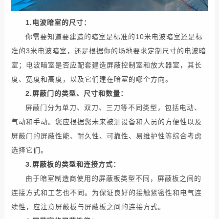
1.
电波
暗室
的
尺寸：
你需要
知道
要
建造
的
暗室
是
标准
的
10
米
电波
暗室
还是
标
准
的3米
电波
暗室
，
还是
根据
你的
场地
要求
定制
尺寸
的
电波
暗
室
；
电波
暗室
是否
应
配套
建造
屏蔽
控制室
和
放大器
室，其
长
度
、
宽度
和
高度
，
以及
它们
建在
暗室
的哪个
方向
。
2.
屏蔽门
的
类型
、
尺寸
和
数量：
屏蔽门
分为
单刀
、
双刀
、
三刀
等
不同
类型
，
包括
电动
、
气动
和
手动
。
您应
根据
您
未来
被测
设备
和
人员
的
方便性
以及
屏蔽门
的
屏蔽性
能
、
耐久性
、
可靠性
、易维护性等
综合考虑
选择
它们
。
3.
屏蔽
板的
类型
和
连接方式：
由于
暗室
制造商
使用
的
屏蔽
板
类型
不同
，
屏蔽
板
之间
的
连接方式
和
工艺
也
不同
。
为
保证
良好
的
接触
紧密性
和
电气
连
续性
，应
注意
屏蔽
板与
屏蔽
板
之间
的
连接方式
。