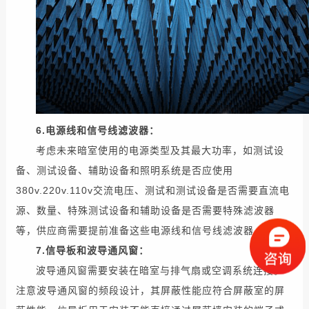
6.
电源线
和
信号线
滤波器：
考虑
未来
暗室
使用
的
电源
类型
及其
最大功率
，如
测试设
备
、
测试设备
、
辅助
设备
和
照明系统
是否
应
使用
380
v.220v.110v
交流电压
、
测试
和
测试设备
是否
需要
直流电
源
、
数量
、
特殊
测试设备
和
辅助
设备
是否
需要
特殊
滤波器
等，
供应商
需要
提前准备
这些
电源线
和
信号线
滤波器
。
7.
信
导板
和
波导
通风窗：
波导
通风窗
需要
安装
在
暗室
与
排气扇
或
空调系统
连接
。
注意
波导
通风窗的
频段
设计
，其
屏蔽
性能
应
符合
屏蔽室
的
屏