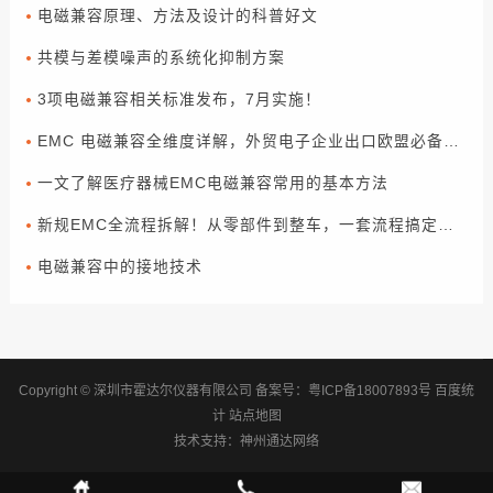
电磁兼容原理、方法及设计的科普好文
共模与差模噪声的系统化抑制方案
3项电磁兼容相关标准发布，7月实施！
EMC 电磁兼容全维度详解，外贸电子企业出口欧盟必备合规指南
一文了解医疗器械EMC电磁兼容常用的基本方法
新规EMC全流程拆解！从零部件到整车，一套流程搞定合规（下篇）
电磁兼容中的接地技术
Copyright © 深圳市霍达尔仪器有限公司
备案号：
粤ICP备18007893号
百度统
计
站点地图
技术支持：
神州通达网络