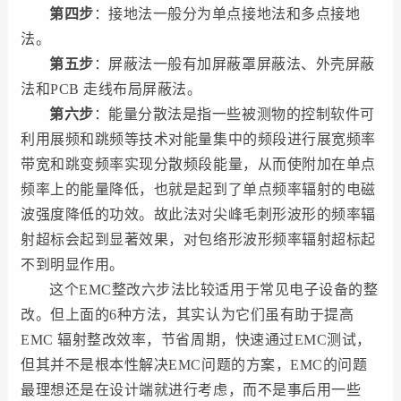
第四步
：接地法一般分为单点接地法和多点接地
法。
第五步
：屏蔽法一般有加屏蔽罩屏蔽法、外壳屏蔽
法和PCB 走线布局屏蔽法。
第六步
：能量分散法是指一些被测物的控制软件可
利用展频和跳频等技术对能量集中的频段进行展宽频率
带宽和跳变频率实现分散频段能量，从而使附加在单点
频率上的能量降低，也就是起到了单点频率辐射的电磁
波强度降低的功效。故此法对尖峰毛刺形波形的频率辐
射超标会起到显著效果，对包络形波形频率辐射超标起
不到明显作用。
这个EMC整改六步法比较适用于常见电子设备的整
改。但上面的6种方法，其实认为它们虽有助于提高
EMC 辐射整改效率，节省周期，快速通过EMC测试，
但其并不是根本性解决EMC问题的方案，EMC的问题
最理想还是在设计端就进行考虑，而不是事后用一些