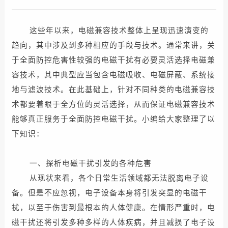
这些年以来，电磁兼容技术整体上呈现迅速演变的
趋向，其中涉及到多种相应的手段与技术。通常来讲，关
于全面防控危害性较强的电磁干扰有必要灵活选择电磁兼
容技术，其中典型应当包含电磁吸收、电磁屏蔽、系统接
地与滤波技术。在此基础上，针对不同种类的电磁兼容技
术都要着眼于全方位的灵活选择，从而保证电磁兼容技术
能够真正服务于全面防控电磁干扰。小编给大家整理了以
下知识：
一、探析电磁干扰引发的各种危害
从现状来看，各个日常生活领域都无法脱离电子设
备。但是不应忽视，电子设备本身将引发突显的电磁干
扰，以至于伤害到最根本的人体健康。在情形严重时，电
磁干扰还将引发多种多样的人体疾病，并且减损了电子设