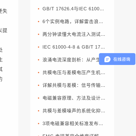
GB/T 17626.4与IEC 61000-4-4：电快速瞬变脉冲群抗扰度试验解读
便失
6个实例电路，详解雷击浪涌的防护
以提
两分钟读懂大电流注入测试（BCI）
IEC 61000-4-8 & GB/T 17626.8 工频磁场系数
处
生
浪涌电流深度剖析：从产生机理到分级抑制方案
其
共模电压与差模电压产生机理剖析，原理通俗解读
的
详解共模与差模：信号传输的两种模式
电磁兼容原理、方法及设计的科普好文
共模与差模噪声的系统化抑制方案
3项电磁兼容相关标准发布，7月实施！