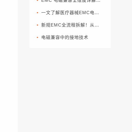
EMC 电磁兼容全维度详解，外贸电子企业出口欧盟必备合规指南
一文了解医疗器械EMC电磁兼容常用的基本方法
新规EMC全流程拆解！从零部件到整车，一套流程搞定合规（下篇）
电磁兼容中的接地技术