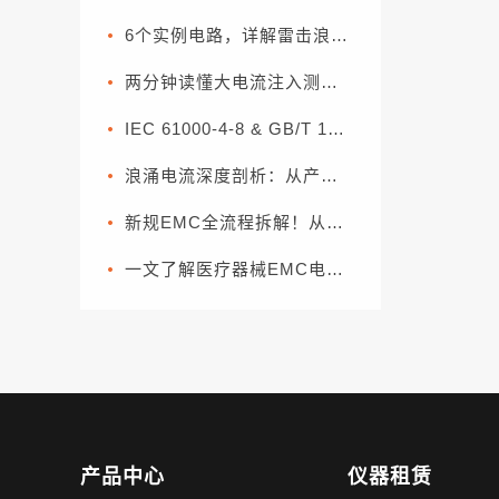
6个实例电路，详解雷击浪涌的防护
两分钟读懂大电流注入测试（BCI）
IEC 61000-4-8 & GB/T 17626.8 工频磁场系数
浪涌电流深度剖析：从产生机理到分级抑制方案
新规EMC全流程拆解！从零部件到整车，一套流程搞定合规（下篇）
一文了解医疗器械EMC电磁兼容常用的基本方法
产品中心
仪器租赁