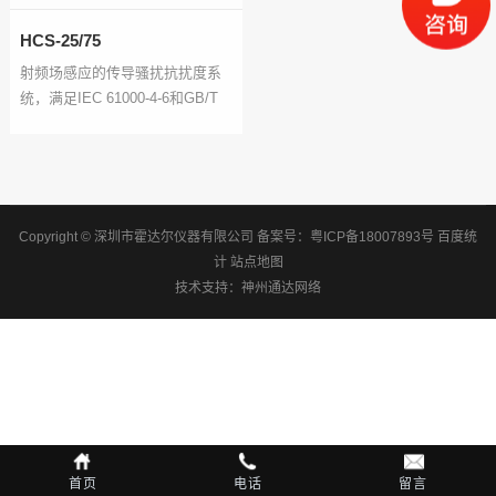
HCS-25/75
射频场感应的传导骚扰抗扰度系
统，满足IEC 61000-4-6和GB/T
17626.6
Copyright © 深圳市霍达尔仪器有限公司
备案号：
粤ICP备18007893号
百度统
计
站点地图
技术支持：
神州通达网络
首页
电话
留言