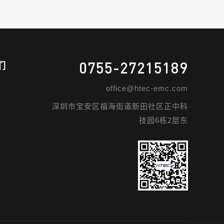
0755-27215189
们
office@htec-emc.com
深圳市宝安区福海街道新田社区正中科
技园6栋2层东