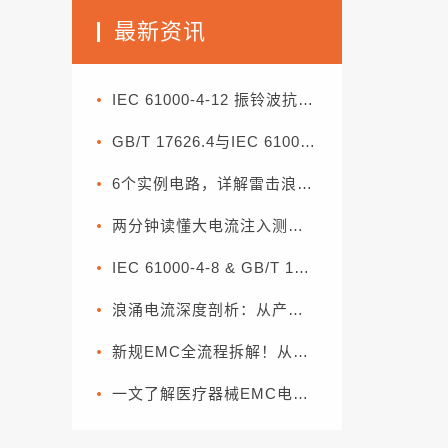
最新资讯
IEC 61000-4-12 振铃波抗扰度试验标准解析
GB/T 17626.4与IEC 61000-4-4：电快速瞬变脉冲群抗扰度试验解读
6个实例电路，详解雷击浪涌的防护
两分钟读懂大电流注入测试（BCI）
IEC 61000-4-8 & GB/T 17626.8 工频磁场系数
浪涌电流深度剖析：从产生机理到分级抑制方案
新规EMC全流程拆解！从零部件到整车，一套流程搞定合规（下篇）
一文了解医疗器械EMC电磁兼容常用的基本方法