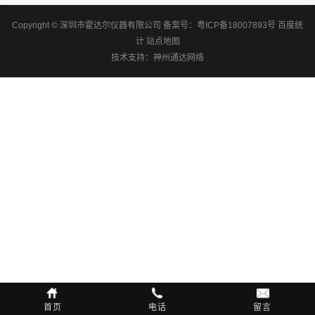
Copyright © 深圳市霍达尔仪器有限公司
备案号：
粤ICP备18007893号
百度统
计
站点地图
技术支持：
神州通达网络
首页
电话
留言